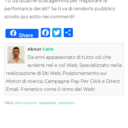
Tu usi quache stratagemma per migliorare le
perfomance dei siti? Se ti va di renderlo pubblico
scrivilo qui sotto nei commenti!
F
T
C
Share
a
w
o
c
it
n
About
Carlo
e
te
di
Da anni appassionato di tutto ciò che
avviene nel e col Web. Specializzato nella
b
r
vi
realizzazione di Siti Web, Posizionamento sui
o
di
Motori di ricerca, Campagne Pay Per Click e Direct
o
Email. Frenetico come il ritmo del Web!
k
TAGS:
ottimizzazione
-
pagespeed
-
prestazioni