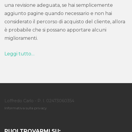
una revisione adeguata, se hai semplicemente
aggiunto pagine quando necessario e non hai
considerato il percorso di acquisto del cliente, allora
è probabile che si possano apportare alcuni
miglioramenti.
Leggi tutto…
Loffredo Carlo - P. I. 02473060354
Informativa sulla privacy
PUOI TROVARMI SU: