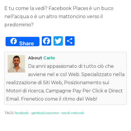
E tu come la vedi? Facebook Places è un buco
nell’acqua o è un altro mattoncino verso il
predominio?
F
T
C
Share
a
w
o
c
it
n
About
Carlo
e
te
di
Da anni appassionato di tutto ciò che
avviene nel e col Web. Specializzato nella
b
r
vi
realizzazione di Siti Web, Posizionamento sui
o
di
Motori di ricerca, Campagne Pay Per Click e Direct
o
Email. Frenetico come il ritmo del Web!
k
TAGS:
facebook
-
geolocalizzazione
-
social network