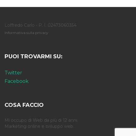
Loffredo Carlo - P. I. 02473060354
Informativa sulla privacy
PUOI TROVARMI SU:
Twitter
Facebook
COSA FACCIO
Mi occupo di Web da più di 12 anni.
Marketing online e sviluppo web.